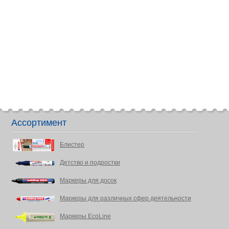
Ассортимент
Блистер
Детство и подростки
Маркеры для досок
Маркеры для различных сфер деятельности
Маркеры EcoLine