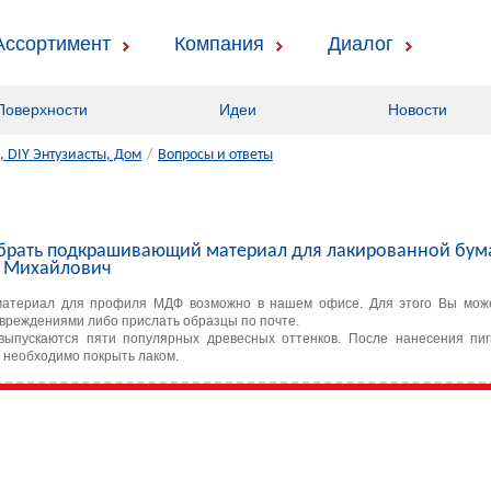
Ассортимент
Компания
Диалог
Поверхности
Идеи
Новости
 DIY Энтузиасты, Дом
/
Вопросы и ответы
рать подкрашивающий материал для лакированной бумаг
н Михайлович
атериал для профиля МДФ возможно в нашем офисе. Для этого Вы може
вреждениями либо прислать образцы по почте.
ыпускаются пяти популярных древесных оттенков. После нанесения пиг
 необходимо покрыть лаком.