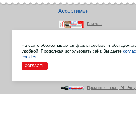
Ассортимент
Блистер
Детство и подростки
На сайте обрабатываются файлы cookies, чтобы сделат
Маркеры для досок
удобной. Продолжая использовать сайт, Вы даете
согла
Маркеры для различных сф
cookies
.
СОГЛАСЕН
Маркеры EcoLine
Офис и письменные прина
Промышленность, DIY Энту
Ремонт напольных деревян
Товары для творчества и р