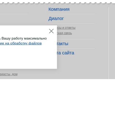
Компания
Диалог
Вопросы и ответы
Обратная связь
ь Вашу работу максимально
сие на обработку файлов
Контакты
ер деятельности
Карта сайта
длежности
зиасты, дом
ных покрытий
укоделия