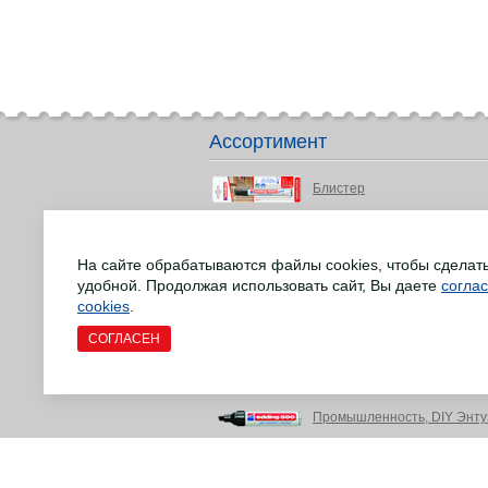
Ассортимент
Блистер
Детство и подростки
На сайте обрабатываются файлы cookies, чтобы сделат
Маркеры для досок
удобной. Продолжая использовать сайт, Вы даете
согла
Маркеры для различных сф
cookies
.
СОГЛАСЕН
Маркеры EcoLine
Офис и письменные прина
Промышленность, DIY Энту
Ремонт напольных деревян