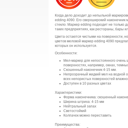
Когда дело доходит до непыльной маркировк
edding 4090. Его сверхширокий наконечник м
стекло. Маркер edding подходит не только 
таких предприятиях, как рестораны, бары 
Цвета остаются чистыми на поверхности, н
цветов меловой маркер edding 4090 предлаг
которых он используется.
Особенности:
Мел-маркер для непостоянного очень 
поверхностях, например, окнах, темных 
Скошенный наконечник 4-15 мм.
Непрозрачный жидкий мел на водной о
всех непористых поверхностей влажно
Доступен в 10 разных цветах
Характеристики:
Форма наконечника: скошенный након
Ширина штриха: 4-15 мм
Нейтральный запах
Светостойкий
Колпачок можно переставить
Преимущества: