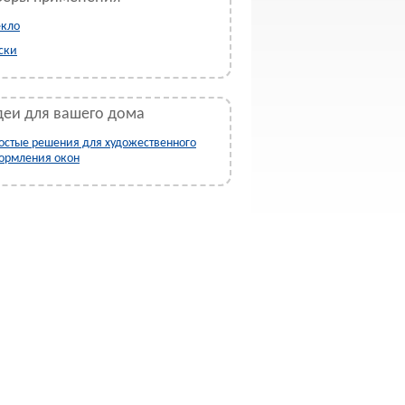
екло
ски
еи для вашего дома
остые решения для художественного
ормления окон