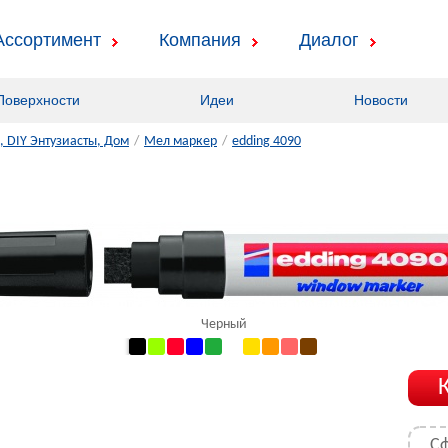
Ассортимент
Компания
Диалог
Поверхности
Идеи
Новости
 DIY Энтузиасты, Дом
/
Мел маркер
/
edding 4090
Черный
С