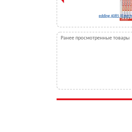
edding 4085 (Блист
95
Ранее просмотренные товары