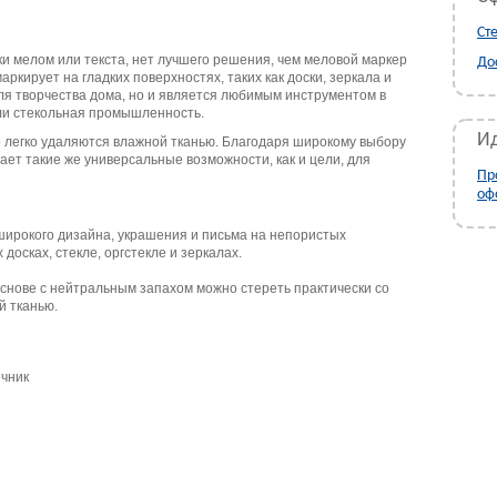
Ст
и мелом или текста, нет лучшего решения, чем меловой маркер
До
аркирует на гладких поверхностях, таких как доски, зеркала и
для творчества дома, но и является любимым инструментом в
или стекольная промышленность.
Ид
о легко удаляются влажной тканью. Благодаря широкому выбору
ает такие же универсальные возможности, как и цели, для
Пр
оф
широкого дизайна, украшения и письма на непористых
досках, стекле, оргстекле и зеркалах.
снове с нейтральным запахом можно стереть практически со
й тканью.
ечник