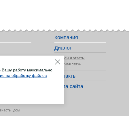
Компания
Диалог
Вопросы и ответы
Обратная связь
ь Вашу работу максимально
сие на обработку файлов
Контакты
ер деятельности
Карта сайта
длежности
зиасты, дом
ных покрытий