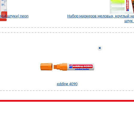
ер 4 штуки) neon
Набор маркеров меловых, круглый нак
штук 
edding 4090