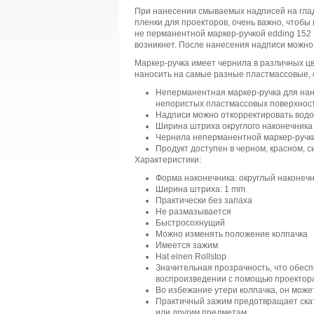
При нанесении смываемых надписей на гладк
пленки для проекторов, очень важно, чтобы
не перманентной маркер-ручкой edding 152
возникнет. После нанесения надписи можно 
Маркер-ручка имеет чернила в различных цв
наносить на самые разные пластмассовые, 
Неперманентная маркер-ручка для нан
непористых пластмассовых поверхнос
Надписи можно откорректировать вод
Ширина штриха округлого наконечника
Чернила неперманентной маркер-ручки
Продукт доступен в черном, красном, 
Характеристики:
Форма наконечника: округлый наконеч
Ширина штриха: 1 mm
Практически без запаха
Не размазывается
Быстросохнущий
Можно изменять положение колпачка
Имеется зажим
Hat einen Rollstop
Значительная прозрачность, что обесп
воспроизведении с помощью проектор
Во избежание утери колпачка, он може
Практичный зажим предотвращает скат
или другим предметам