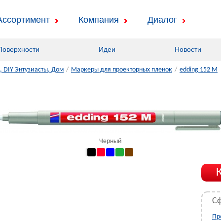
Ассортимент
Компания
Диалог
Поверхности
Идеи
Новости
 DIY Энтузиасты, Дом
/
Маркеры для проекторных пленок
/
edding 152 M
Черный
С
Пр