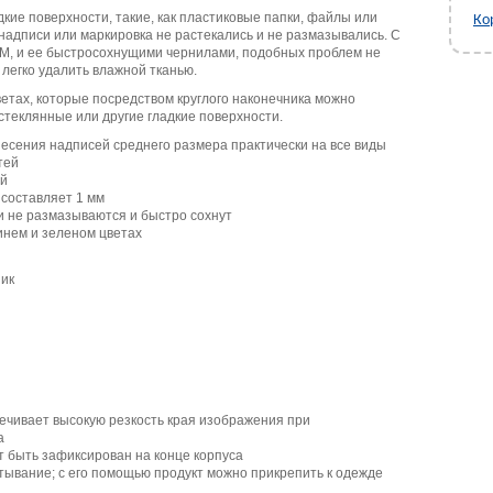
ие поверхности, такие, как пластиковые папки, файлы или
Ко
 надписи или маркировка не растекались и не размазывались. С
 M, и ее быстросохнущими чернилами, подобных проблем не
легко удалить влажной тканью.
етах, которые посредством круглого наконечника можно
стеклянные или другие гладкие поверхности.
есения надписей среднего размера практически на все виды
тей
ой
 составляет 1 мм
 не размазываются и быстро сохнут
синем и зеленом цветах
ник
ечивает высокую резкость края изображения при
а
т быть зафиксирован на конце корпуса
ывание; с его помощью продукт можно прикрепить к одежде