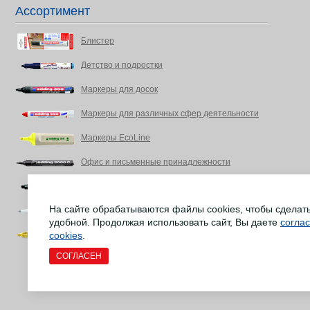
Ассортимент
Блистер
Детство и подростки
Маркеры для досок
Маркеры для различных сфер деятельности
Маркеры EcoLine
Офис и письменные принадлежности
Промышленность, DIY Энтузиасты, дом
На сайте обрабатываются файлы cookies, чтобы сделат
Ремонт напольных деревянных покрытий
удобной. Продолжая использовать сайт, Вы даете
согла
cookies
Товары для творчества и рукоделия
.
СОГЛАСЕН