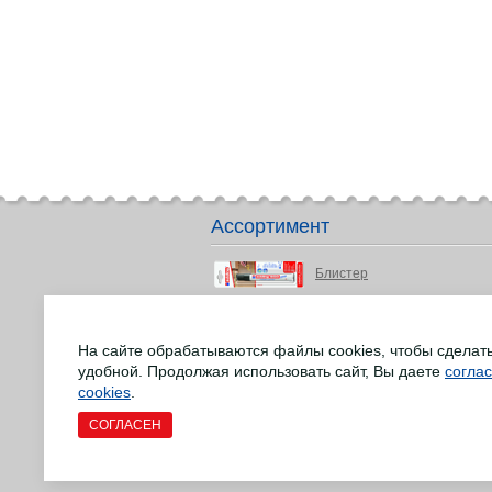
Ассортимент
Блистер
Детство и подростки
На сайте обрабатываются файлы cookies, чтобы сделат
Маркеры для досок
удобной. Продолжая использовать сайт, Вы даете
согла
Маркеры для различных сф
cookies
.
СОГЛАСЕН
Маркеры EcoLine
Офис и письменные прина