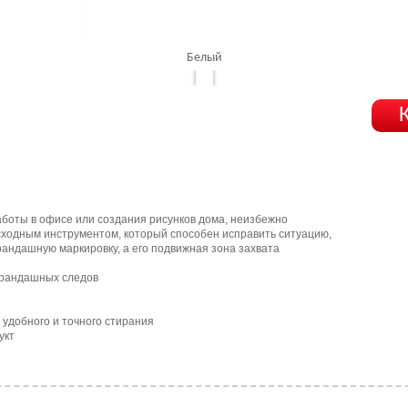
Белый
работы в офисе или создания рисунков дома, неизбежно
осходным инструментом, который способен исправить ситуацию,
арандашную маркировку, а его подвижная зона захвата
арандашных следов
удобного и точного стирания
укт