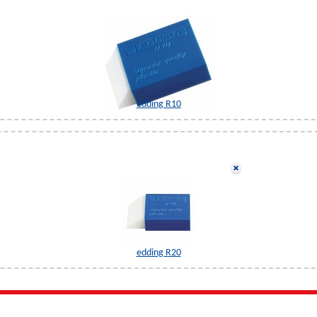
edding R10
edding R20