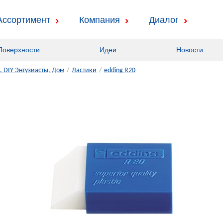
Ассортимент
Компания
Диалог
Поверхности
Идеи
Новости
 DIY Энтузиасты, Дом
/
Ластики
/
edding R20