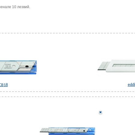
пенале 10 лезвий.
edd
 CB18