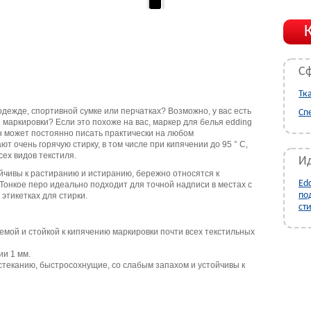
С
Тк
дежде, спортивной сумке или перчатках? Возможно, у вас есть
Сп
маркировки? Если это похоже на вас, маркер для белья edding
н может постоянно писать практически на любом
т очень горячую стирку, в том числе при кипячении до 95 ° C,
сех видов текстиля.
Ид
йчивы к растиранию и истиранию, бережно относятся к
Ed
Тонкое перо идеально подходит для точной надписи в местах с
по
этикетках для стирки.
ст
мой и стойкой к кипячению маркировки почти всех текстильных
ии 1 мм.
стеканию, быстросохнущие, со слабым запахом и устойчивы к