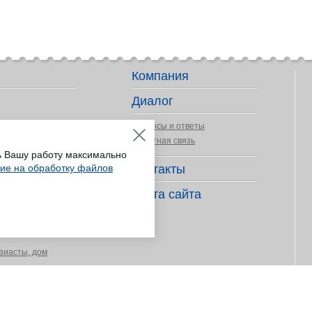
Компания
Диалог
Вопросы и ответы
Обратная связь
ь Вашу работу максимально
сие на обработку файлов
Контакты
ер деятельности
Карта сайта
длежности
зиасты, дом
ных покрытий
укоделия