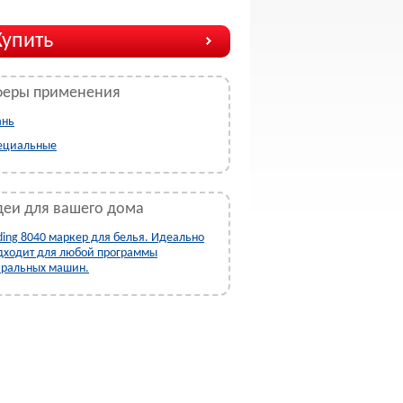
Купить
феры применения
ань
ециальные
еи для вашего дома
ding 8040 маркер для белья. Идеально
дходит для любой программы
иральных машин.