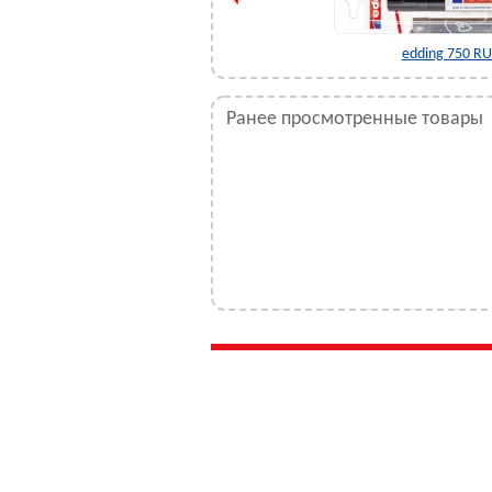
истер)
edding 750 RU
Ранее просмотренные товары