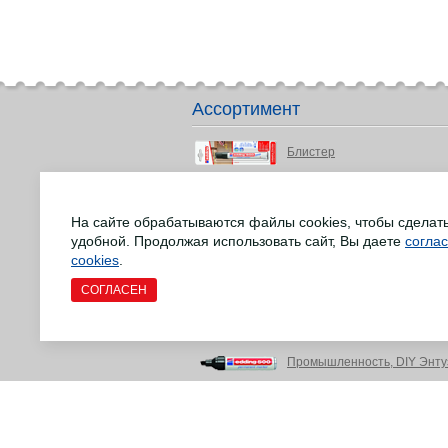
Ассортимент
Блистер
Детство и подростки
На сайте обрабатываются файлы cookies, чтобы сделат
Маркеры для досок
удобной. Продолжая использовать сайт, Вы даете
согла
Маркеры для различных сф
cookies
.
СОГЛАСЕН
Маркеры EcoLine
Офис и письменные прина
Промышленность, DIY Энту
Ремонт напольных деревян
Товары для творчества и р