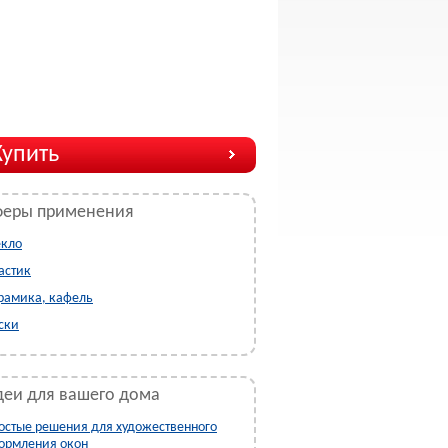
Купить
феры применения
екло
астик
рамика, кафель
ски
еи для вашего дома
остые решения для художественного
ормления окон