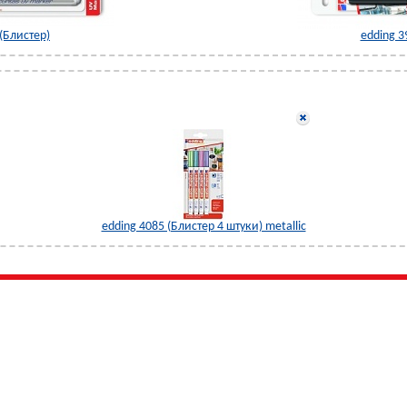
 (Блистер)
edding 3
edding 4085 (Блистер 4 штуки) metallic