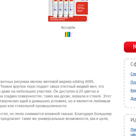
Ассорти
С
Ст
егантных рисунках мелом, меловой маркер edding 4085,
Пл
онкое круглое перо подает сверх плотный жидкий мел, что
Ке
 даже на небольших участках. Он доступен в 20 цветах и
 гладких поверхностях, таких как доски, зеркала и стекло. Этот
До
 творческих идей в домашних условиях, но и является любимым
барах или стекольной промышленности.
стях, но легко снимаются влажной тканью. Благодаря большому
 предлагает такие же универсальные возможности, как и цели,
Ид
Пр
оф