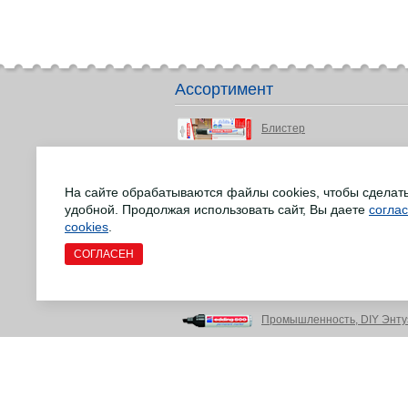
Ассортимент
Блистер
Детство и подростки
На сайте обрабатываются файлы cookies, чтобы сделат
Маркеры для досок
удобной. Продолжая использовать сайт, Вы даете
согла
Маркеры для различных сф
cookies
.
СОГЛАСЕН
Маркеры EcoLine
Офис и письменные прина
Промышленность, DIY Энту
Ремонт напольных деревян
Товары для творчества и р