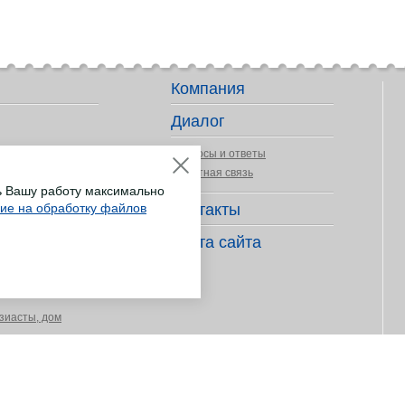
Компания
Диалог
Вопросы и ответы
Обратная связь
ь Вашу работу максимально
сие на обработку файлов
Контакты
ер деятельности
Карта сайта
длежности
зиасты, дом
ных покрытий
укоделия