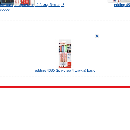
нечник, стираемые, 2-3 мм, белые, 5
edding 45
наборе
edding 4085 (Блистер 4 штуки) basic