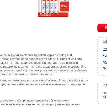
С
Ст
егантных рисунках мелом, меловой маркер edding 4085,
Ке
онкое круглое перо подает сверх плотный жидкий мел, что
До
 даже на небольших участках. Он доступен в 20 цветах и
 гладких поверхностях, таких как доски, зеркала и стекло. Этот
Пл
 творческих идей в домашних условиях, но и является любимым
барах или стекольной промышленности.
стях, но легко снимаются влажной тканью. Благодаря большому
 предлагает такие же универсальные возможности, как и цели,
Ид
Пр
оф
спачкаются, как при использовании обычного мела
нальные и элегантные надписи или рисунки — лучше, чем