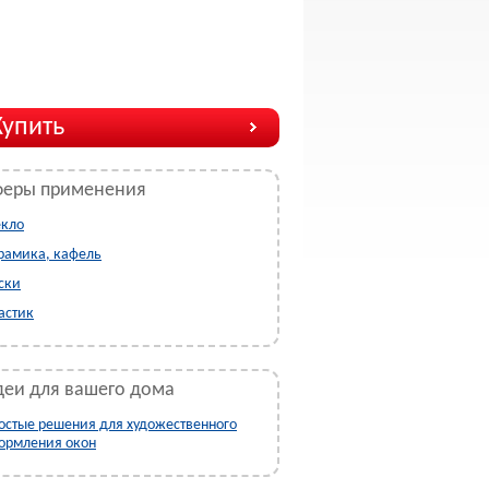
Купить
феры применения
екло
рамика, кафель
ски
астик
еи для вашего дома
остые решения для художественного
ормления окон