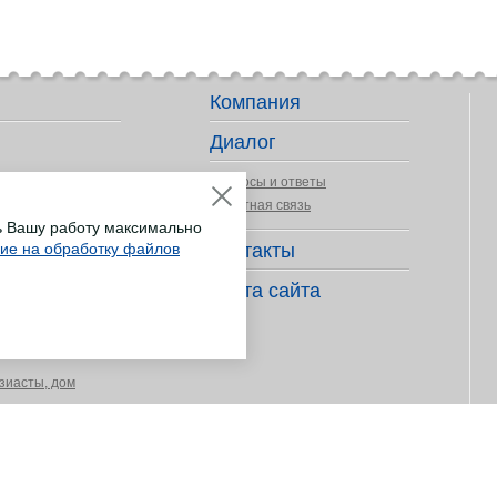
Компания
Диалог
Вопросы и ответы
Обратная связь
ь Вашу работу максимально
сие на обработку файлов
Контакты
ер деятельности
Карта сайта
длежности
зиасты, дом
ных покрытий
укоделия