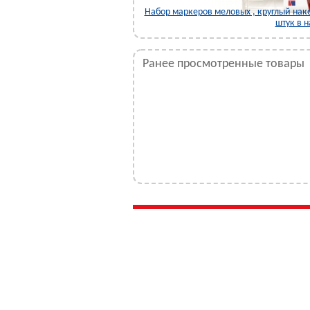
листер)
Набор маркеров меловых , круглый нако
штук в 
Ранее просмотренные товары