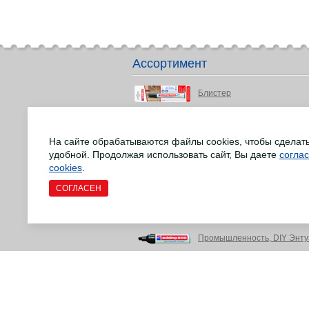
Ассортимент
Блистер
Детство и подростки
На сайте обрабатываются файлы cookies, чтобы сделат
Маркеры для досок
удобной. Продолжая использовать сайт, Вы даете
согла
Маркеры для различных сф
cookies
.
СОГЛАСЕН
Маркеры EcoLine
Офис и письменные прина
Промышленность, DIY Энту
Ремонт напольных деревян
Товары для творчества и р