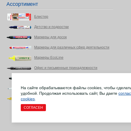
Ассортимент
Блистер
Детство и подростки
Маркеры для досок
Маркеры для различных сфер деятельности
Маркеры EcoLine
Офис и письменные принадлежности
Промышленность, DIY Энтузиасты, дом
На сайте обрабатываются файлы cookies, чтобы сделат
Ремонт напольных деревянных покрытий
удобной. Продолжая использовать сайт, Вы даете
согла
cookies
Товары для творчества и рукоделия
.
СОГЛАСЕН