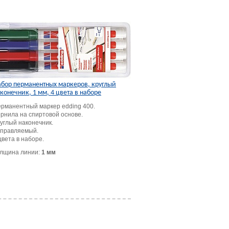
бор перманентных маркеров, круглый
конечник, 1 мм, 4 цвета в наборе
рманентный маркер edding 400.
рнила на спиртовой основе.
углый наконечник.
правляемый.
цвета в наборе.
лщина линии:
1 мм