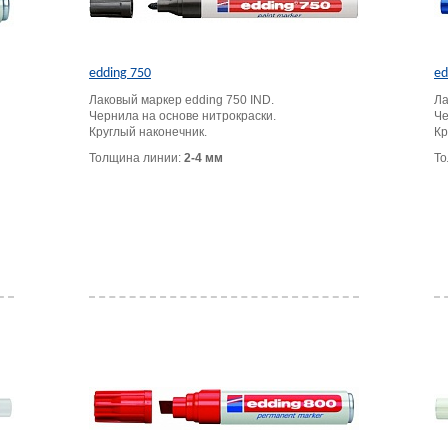
edding 750
ed
Лаковый маркер edding 750 IND.
Ла
Чернила на основе нитрокраски.
Че
Круглый наконечник.
Кр
Толщина линии:
2-4 мм
То