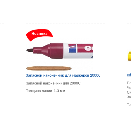
Новинка
ed
Запасной наконечник для маркеров 2000C
Пе
Запасной наконечник для 2000C
Че
Толщина линии:
1-3 мм
Ск
За
То