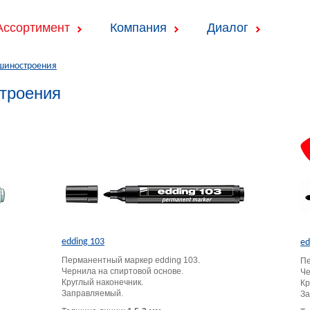
Ассортимент
Компания
Диалог
шиностроения
троения
edding 103
ed
Перманентный маркер edding 103.
Пе
Чернила на спиртовой основе.
Че
Круглый наконечник.
Кр
Заправляемый.
За