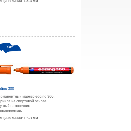
лщина линии:
1.5-3 мм
Хит
ding 300
рманентный маркер edding 300.
рнила на спиртовой основе.
углый наконечник.
правляемый.
лщина линии:
1.5-3 мм