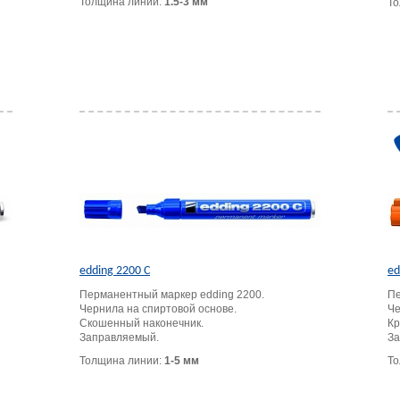
Толщина линии:
1.5-3 мм
То
edding 2200 C
ed
Перманентный маркер edding 2200.
Пе
Чернила на спиртовой основе.
Че
Скошенный наконечник.
Кр
Заправляемый.
За
Толщина линии:
1-5 мм
То