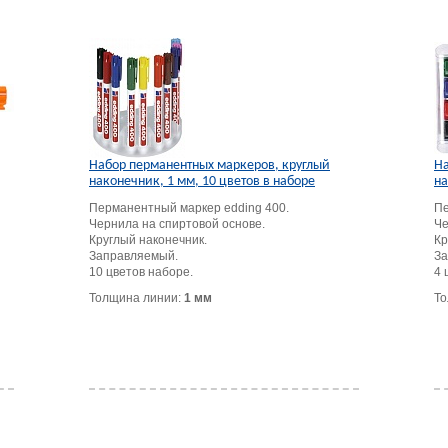
Набор перманентных маркеров, круглый
На
наконечник, 1 мм, 10 цветов в наборе
на
Перманентный маркер edding 400.
Пе
Чернила на спиртовой основе.
Че
Круглый наконечник.
Кр
Заправляемый.
За
10 цветов наборе.
4 
Толщина линии:
1 мм
То