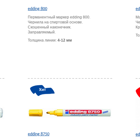
edding 800
ed
Перманентный маркер edding 800.
Ма
Чернила на спиртовой основе.
Че
Скошенный наконечник.
Кр
Заправляемый.
То
Толщина линии:
4-12 мм
Хит
edding 8750
ed