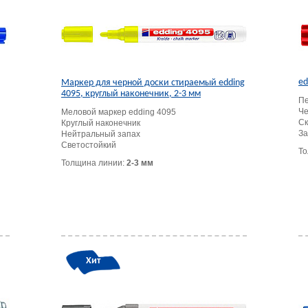
ed
Маркер для черной доски стираемый edding
4095, круглый наконечник, 2-3 мм
Пе
Че
Меловой маркер edding 4095
Ск
Круглый наконечник
За
Нейтральный запах
Светостойкий
То
Толщина линии:
2-3 мм
Хит