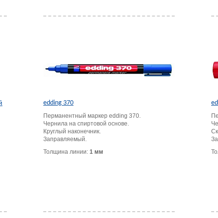
edding 370
ed
й
Перманентный маркер edding 370.
Пе
Чернила на спиртовой основе.
Че
Круглый наконечник.
Ск
Заправляемый.
За
Толщина линии:
1 мм
То