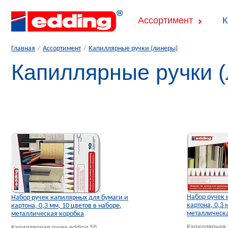
Ассортимент
К
Главная
/
Ассортимент
/
Капиллярные ручки (линеры)
Капиллярные ручки 
Набор ручек 
Набор ручек капилярных для бумаги и
картона, 0,3 
картона, 0,3 мм, 10 цветов в наборе,
металлическ
металлическая коробка
Капиллярная р
Капиллярная ручка edding 55.