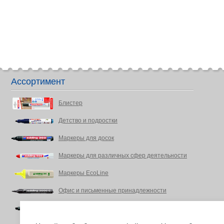
Ассортимент
Блистер
Детство и подростки
Маркеры для досок
Маркеры для различных сфер деятельности
Маркеры EcoLine
Офис и письменные принадлежности
Промышленность, DIY Энтузиасты, дом